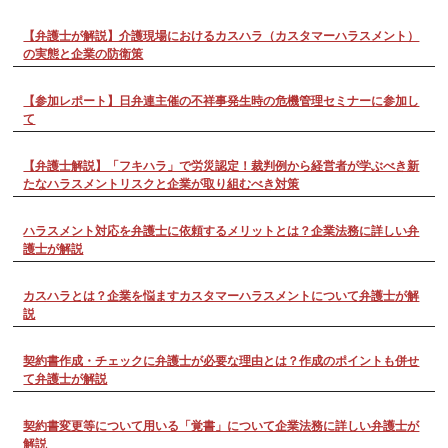
【弁護士が解説】介護現場におけるカスハラ（カスタマーハラスメント）
の実態と企業の防衛策
【参加レポート】日弁連主催の不祥事発生時の危機管理セミナーに参加し
て
【弁護士解説】「フキハラ」で労災認定！裁判例から経営者が学ぶべき新
たなハラスメントリスクと企業が取り組むべき対策
ハラスメント対応を弁護士に依頼するメリットとは？企業法務に詳しい弁
護士が解説
カスハラとは？企業を悩ますカスタマーハラスメントについて弁護士が解
説
契約書作成・チェックに弁護士が必要な理由とは？作成のポイントも併せ
て弁護士が解説
契約書変更等について用いる「覚書」について企業法務に詳しい弁護士が
解説