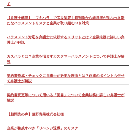
て
【弁護士解説】「フキハラ」で労災認定！裁判例から経営者が学ぶべき新
たなハラスメントリスクと企業が取り組むべき対策
ハラスメント対応を弁護士に依頼するメリットとは？企業法務に詳しい弁
護士が解説
カスハラとは？企業を悩ますカスタマーハラスメントについて弁護士が解
説
契約書作成・チェックに弁護士が必要な理由とは？作成のポイントも併せ
て弁護士が解説
契約書変更等について用いる「覚書」について企業法務に詳しい弁護士が
解説
【顧問先の声】藤野青果株式会社様
企業が警戒すべき「リベンジ退職」のリスク