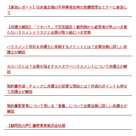
【参加レポート】日弁連主催の不祥事発生時の危機管理セミナーに参加し
て
【弁護士解説】「フキハラ」で労災認定！裁判例から経営者が学ぶべき新
たなハラスメントリスクと企業が取り組むべき対策
ハラスメント対応を弁護士に依頼するメリットとは？企業法務に詳しい弁
護士が解説
カスハラとは？企業を悩ますカスタマーハラスメントについて弁護士が解
説
契約書作成・チェックに弁護士が必要な理由とは？作成のポイントも併せ
て弁護士が解説
契約書変更等について用いる「覚書」について企業法務に詳しい弁護士が
解説
【顧問先の声】藤野青果株式会社様