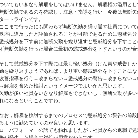
ついてもいきなり解雇をしてはいけません。解雇権の濫用とし
無断欠勤であるのを確認し，注意・指導を行い，今後は無断欠
タートラインです。
ここまで行ったにも関わらず無断欠勤を繰り返す社員について
秩序に違反したと評価されることが可能であるために懲戒処分
懲戒処分を下す前に無断欠勤を繰り返すと懲戒処分を下すこと
ず無断欠勤を行った場合に最初の懲戒処分を下すというのが合
そして懲戒処分を下す際には最も軽い処分（けん責や戒告）か
勤を繰り返すようであれば，より重い懲戒処分を下すことにな
改善指導を行う→改まらない→懲戒処分の警告→改まらない→
→解雇を含めた検討というイメージでよいかと思います。
欠勤が多い社員をいきなり解雇もできないし，無断欠勤が多い
れになるということですね。
なお，解雇を検討するまでのプロセスで懲戒処分の警告の前段
るように勧めていくのが良いと思います。
ローパフォーマーの話でも触れましたが，社員からの退職で処
争が発生した場合の対処が用意だからです。