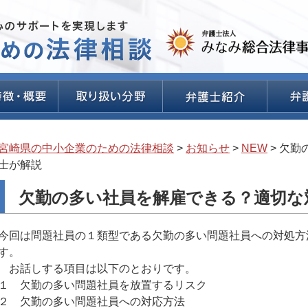
宮崎県の中小企業のための法律相談
>
お知らせ
>
NEW
>
欠勤
士が解説
欠勤の多い社員を解雇できる？適切な
今回は問題社員の１類型である欠勤の多い問題社員への対処方
す。
お話しする項目は以下のとおりです。
１ 欠勤の多い問題社員を放置するリスク
２ 欠勤の多い問題社員への対応方法