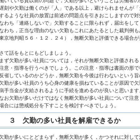
働いている質以前の問題で，欠勤が多いということは労働者の
遅刻や欠勤は働くのが「人」である以上，避けられませんが「
するような社員の放置は前述の問題点を引きおこしますので対
なわち「連絡しないで」欠勤することに限られず，届出をして
なわち，正当な理由のない欠勤もこれにあたるとした裁判例も
東京地判昭５６・１２．２４），無断欠勤と評価できる場合が
さて話をもとにもどしましょう。
まず欠勤が多い社員については，それが無断欠勤と評価される
注意・指導を行うべきでしょう。この注意・指導は書面の形で
反省しているのかどうか，無断欠勤を今後は行わないという旨
欠勤が多い社員のうち心身の健康を損ねていることが原因で欠
病手当金が支給されるように手続を進めるのが良いと思います
なお欠勤が多いだけではなく無断欠勤が多い社員について注意
場合には懲戒処分を下すことを検討すべきでしょう。
３ 欠勤の多い社員を解雇できるか
欠勤が多いにとどまらず，無断欠勤が多く，かつそれに対して