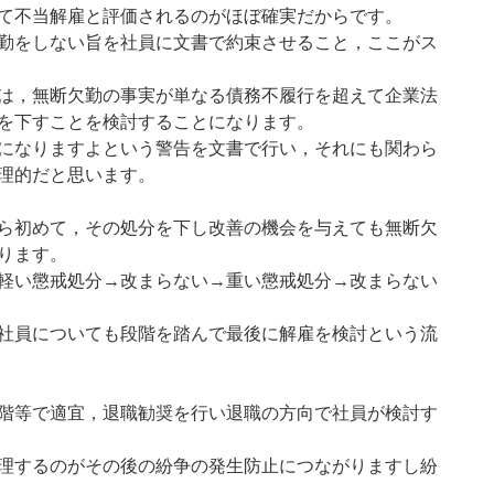
て不当解雇と評価されるのがほぼ確実だからです。
勤をしない旨を社員に文書で約束させること，ここがス
は，無断欠勤の事実が単なる債務不履行を超えて企業法
を下すことを検討することになります。
になりますよという警告を文書で行い，それにも関わら
理的だと思います。
ら初めて，その処分を下し改善の機会を与えても無断欠
ります。
軽い懲戒処分→改まらない→重い懲戒処分→改まらない
社員についても段階を踏んで最後に解雇を検討という流
階等で適宜，退職勧奨を行い退職の方向で社員が検討す
理するのがその後の紛争の発生防止につながりますし紛