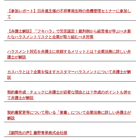
【参加レポート】日弁連主催の不祥事発生時の危機管理セミナーに参加し
て
【弁護士解説】「フキハラ」で労災認定！裁判例から経営者が学ぶべき新
たなハラスメントリスクと企業が取り組むべき対策
ハラスメント対応を弁護士に依頼するメリットとは？企業法務に詳しい弁
護士が解説
カスハラとは？企業を悩ますカスタマーハラスメントについて弁護士が解
説
契約書作成・チェックに弁護士が必要な理由とは？作成のポイントも併せ
て弁護士が解説
契約書変更等について用いる「覚書」について企業法務に詳しい弁護士が
解説
【顧問先の声】藤野青果株式会社様