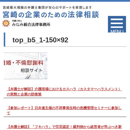
top_b5_1-150×92
【弁護士が解説】介護現場におけるカスハラ（カスタマーハラスメント）
の実態と企業の防衛策
【参加レポート】日弁連主催の不祥事発生時の危機管理セミナーに参加し
て
【弁護士解説】「フキハラ」で労災認定！裁判例から経営者が学ぶべき新