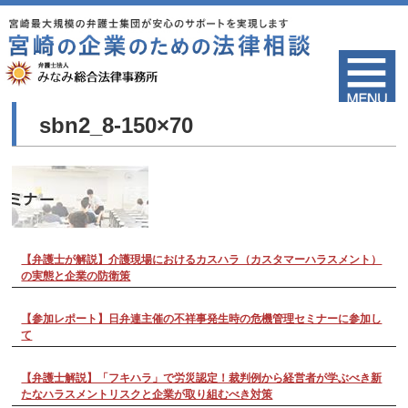
sbn2_8-150×70
【弁護士が解説】介護現場におけるカスハラ（カスタマーハラスメント）
の実態と企業の防衛策
【参加レポート】日弁連主催の不祥事発生時の危機管理セミナーに参加し
て
【弁護士解説】「フキハラ」で労災認定！裁判例から経営者が学ぶべき新
たなハラスメントリスクと企業が取り組むべき対策