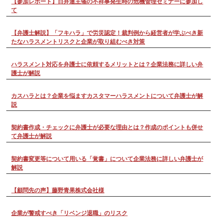
【参加レポート】日弁連主催の不祥事発生時の危機管理セミナーに参加し
て
【弁護士解説】「フキハラ」で労災認定！裁判例から経営者が学ぶべき新
たなハラスメントリスクと企業が取り組むべき対策
ハラスメント対応を弁護士に依頼するメリットとは？企業法務に詳しい弁
護士が解説
カスハラとは？企業を悩ますカスタマーハラスメントについて弁護士が解
説
契約書作成・チェックに弁護士が必要な理由とは？作成のポイントも併せ
て弁護士が解説
契約書変更等について用いる「覚書」について企業法務に詳しい弁護士が
解説
【顧問先の声】藤野青果株式会社様
企業が警戒すべき「リベンジ退職」のリスク