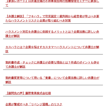
【参加レポート】日弁連主催の不祥事発生時の危機管理セミナーに参加し
て
【弁護士解説】「フキハラ」で労災認定！裁判例から経営者が学ぶべき新
たなハラスメントリスクと企業が取り組むべき対策
ハラスメント対応を弁護士に依頼するメリットとは？企業法務に詳しい弁
護士が解説
カスハラとは？企業を悩ますカスタマーハラスメントについて弁護士が解
説
契約書作成・チェックに弁護士が必要な理由とは？作成のポイントも併せ
て弁護士が解説
契約書変更等について用いる「覚書」について企業法務に詳しい弁護士が
解説
【顧問先の声】藤野青果株式会社様
企業が警戒すべき「リベンジ退職」のリスク