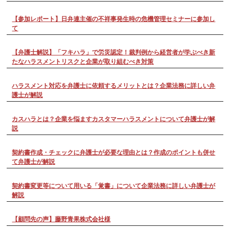
【参加レポート】日弁連主催の不祥事発生時の危機管理セミナーに参加し
て
【弁護士解説】「フキハラ」で労災認定！裁判例から経営者が学ぶべき新
たなハラスメントリスクと企業が取り組むべき対策
ハラスメント対応を弁護士に依頼するメリットとは？企業法務に詳しい弁
護士が解説
カスハラとは？企業を悩ますカスタマーハラスメントについて弁護士が解
説
契約書作成・チェックに弁護士が必要な理由とは？作成のポイントも併せ
て弁護士が解説
契約書変更等について用いる「覚書」について企業法務に詳しい弁護士が
解説
【顧問先の声】藤野青果株式会社様