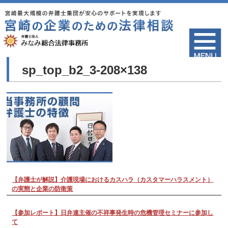
sp_top_b2_3-208×138
【弁護士が解説】介護現場におけるカスハラ（カスタマーハラスメント）
の実態と企業の防衛策
【参加レポート】日弁連主催の不祥事発生時の危機管理セミナーに参加し
て