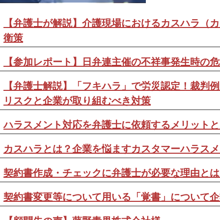
【弁護士が解説】介護現場におけるカスハラ（カ
衛策
【参加レポート】日弁連主催の不祥事発生時の危
【弁護士解説】「フキハラ」で労災認定！裁判例
リスクと企業が取り組むべき対策
ハラスメント対応を弁護士に依頼するメリットと
カスハラとは？企業を悩ますカスタマーハラスメ
契約書作成・チェックに弁護士が必要な理由とは
契約書変更等について用いる「覚書」について企