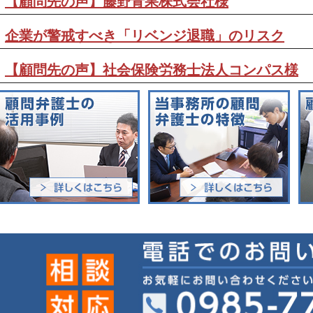
【顧問先の声】藤野青果株式会社様
企業が警戒すべき「リベンジ退職」のリスク
【顧問先の声】社会保険労務士法人コンパス様