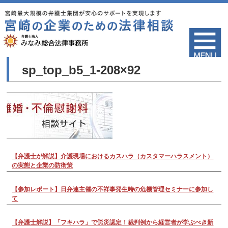
sp_top_b5_1-208×92
【弁護士が解説】介護現場におけるカスハラ（カスタマーハラスメント）
の実態と企業の防衛策
【参加レポート】日弁連主催の不祥事発生時の危機管理セミナーに参加し
て
【弁護士解説】「フキハラ」で労災認定！裁判例から経営者が学ぶべき新