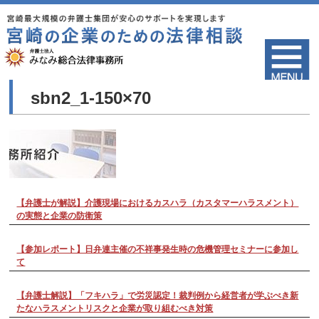
sbn2_1-150×70
【弁護士が解説】介護現場におけるカスハラ（カスタマーハラスメント）
の実態と企業の防衛策
【参加レポート】日弁連主催の不祥事発生時の危機管理セミナーに参加し
て
【弁護士解説】「フキハラ」で労災認定！裁判例から経営者が学ぶべき新
たなハラスメントリスクと企業が取り組むべき対策