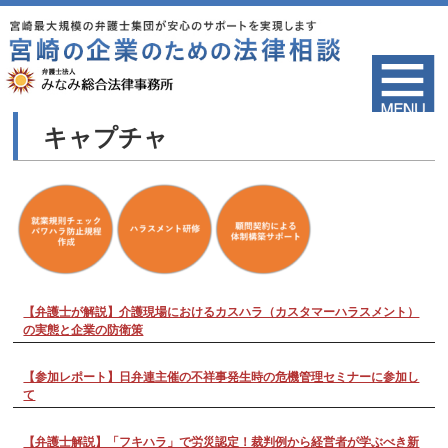
キャプチャ
【弁護士が解説】介護現場におけるカスハラ（カスタマーハラスメント）
の実態と企業の防衛策
【参加レポート】日弁連主催の不祥事発生時の危機管理セミナーに参加し
て
【弁護士解説】「フキハラ」で労災認定！裁判例から経営者が学ぶべき新