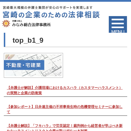
top_b1_9
【弁護士が解説】介護現場におけるカスハラ（カスタマーハラスメント）
の実態と企業の防衛策
【参加レポート】日弁連主催の不祥事発生時の危機管理セミナーに参加し
て
【弁護士解説】「フキハラ」で労災認定！裁判例から経営者が学ぶべき新
たなハラスメントリスクと企業が取り組むべき対策