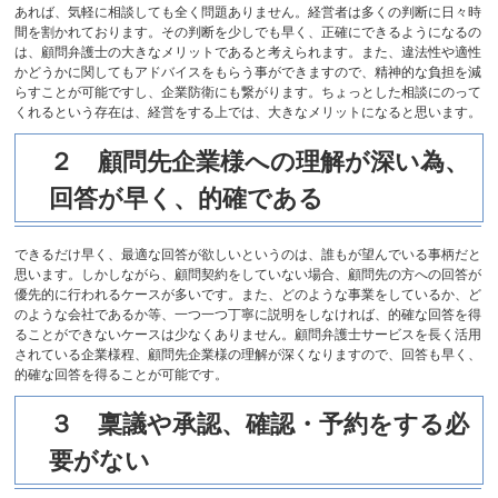
あれば、気軽に相談しても全く問題ありません。経営者は多くの判断に日々時
間を割かれております。その判断を少しでも早く、正確にできるようになるの
は、顧問弁護士の大きなメリットであると考えられます。また、違法性や適性
かどうかに関してもアドバイスをもらう事ができますので、精神的な負担を減
らすことが可能ですし、企業防衛にも繋がります。ちょっとした相談にのって
くれるという存在は、経営をする上では、大きなメリットになると思います。
２ 顧問先企業様への理解が深い為、
回答が早く、的確である
できるだけ早く、最適な回答が欲しいというのは、誰もが望んでいる事柄だと
思います。しかしながら、顧問契約をしていない場合、顧問先の方への回答が
優先的に行われるケースが多いです。また、どのような事業をしているか、ど
のような会社であるか等、一つ一つ丁寧に説明をしなければ、的確な回答を得
ることができないケースは少なくありません。顧問弁護士サービスを長く活用
されている企業様程、顧問先企業様の理解が深くなりますので、回答も早く、
的確な回答を得ることが可能です。
３ 稟議や承認、確認・予約をする必
要がない