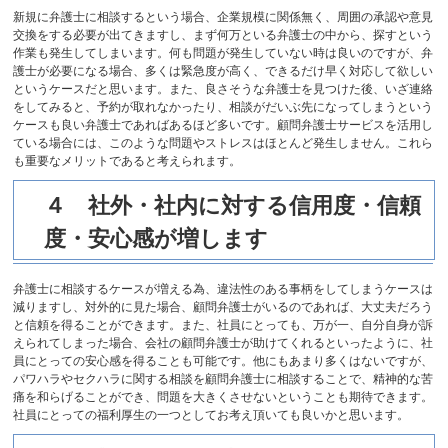
新規に弁護士に相談するという場合、企業規模に関係無く、周囲の承認や意見
交換をする必要が出てきますし、まず何万といる弁護士の中から、探すという
作業も発生してしまいます。何も問題が発生していない時は良いのですが、弁
護士が必要になる場合、多くは緊急度が高く、できるだけ早く対応して欲しい
というケースだと思います。また、良さそうな弁護士を見つけた後、いざ連絡
をしてみると、予約が取れなかったり、相談がだいぶ先になってしまうという
ケースも良い弁護士であればあるほど多いです。顧問弁護士サービスを活用し
ている場合には、このような問題やストレスはほとんど発生しません。これら
も重要なメリットであると考えられます。
４ 社外・社内に対する信用度・信頼
度・安心感が増します
弁護士に相談するケースが増える為、違法性のある事柄をしてしまうケースは
減りますし、対外的に見た場合、顧問弁護士がいるのであれば、大丈夫だろう
と信頼を得ることができます。また、社員にとっても、万が一、自分自身が訴
えられてしまった場合、会社の顧問弁護士が助けてくれるといったように、社
員にとっての安心感を得ることも可能です。他にもあまり多くはないですが、
パワハラやセクハラに関する相談を顧問弁護士に相談することで、精神的な苦
痛を和らげることができ、問題を大きくさせないということも期待できます。
社員にとっての福利厚生の一つとしてお考え頂いても良いかと思います。