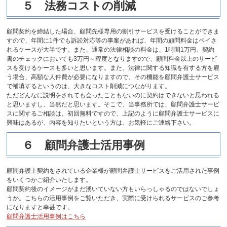
５ 法務コストの削減
顧問契約を締結した場合、顧問先様専用の割引サービスを受けることができま
すので、年間に1件でも訴訟対応等の事案があれば、年間の顧問料金はペイさ
れるケースが大半です。また、通常の法律相談の料金は、1時間1万円、契約
書のチェックにおいても3万円～程度となりますので、顧問料金以上のサービ
スを受けるケースも多いと思います。また、法律に関する知識を有する方を雇
う場合、高額な人件費が必要になりますので、その機能を顧問弁護士サービス
で補填するというのは、大きなコスト削減につながります。
ただどんなに説明をされても会ったこともないのに契約はできないと思われる
と思いますし、当然だと思います。そこで、当事務所では、顧問弁護士サービ
スに関するご相談は、初回無料ですので、上記のように顧問弁護士サービスに
興味はあるが、内容を知りたいという方は、お気軽にご連絡下さい。
６ 顧問弁護士活用事例
顧問弁護士契約をされている企業様が顧問弁護士サービスをご活用された事例
をいくつかご紹介いたします。
顧問契約後のイメージがまだ湧いていない方もいらっしゃるのではないでしょ
うか。こちらの活用事例をご覧いただき、実際に受けられるサービスのご参考
になりますと幸甚です。
顧問弁護士活用事例はこちら