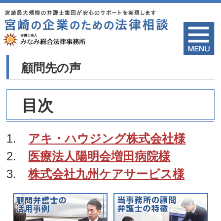
顧問先の声
目次
1.
アキ・ハウジング株式会社様
2.
医療法人陽明会増田病院様
3.
株式会社九州ケアサービス様