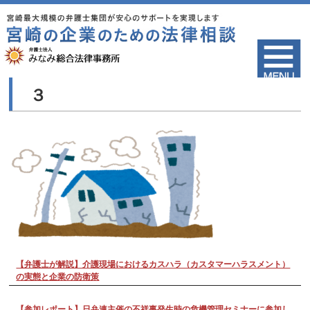
３
【弁護士が解説】介護現場におけるカスハラ（カスタマーハラスメント）
の実態と企業の防衛策
【参加レポート】日弁連主催の不祥事発生時の危機管理セミナーに参加し