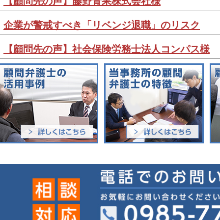
【顧問先の声】藤野青果株式会社様
企業が警戒すべき「リベンジ退職」のリスク
【顧問先の声】社会保険労務士法人コンパス様