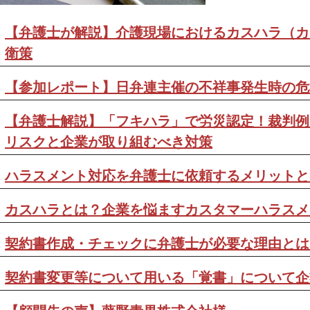
【弁護士が解説】介護現場におけるカスハラ（カ
衛策
【参加レポート】日弁連主催の不祥事発生時の危
【弁護士解説】「フキハラ」で労災認定！裁判例
リスクと企業が取り組むべき対策
ハラスメント対応を弁護士に依頼するメリットと
カスハラとは？企業を悩ますカスタマーハラスメ
契約書作成・チェックに弁護士が必要な理由とは
契約書変更等について用いる「覚書」について企