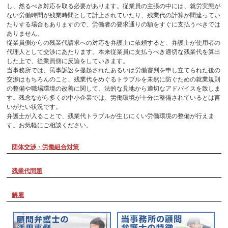
し、然るべき対応を取る必要があります。従業員の主張の中には、就労実態が
ない労働時間が残業時間として計上されていたり、残業代の計算が間違ってい
たりする場合もありますので、労働者の要求通りの額をすぐに支払うべきでは
ありません。
従業員側からの残業代請求への対応を弁護士に依頼すると、弁護士が使用者の
代理人として交渉にあたります。本来従業員に支払うべき適切な残業代を算出
した上で、従業員側に反論をしていきます。
当事務所では、民事訴訟を提起されたあるいは労働審判を申し立てられた後の
交渉はもちろんのこと、残業代をめぐるトラブルを未然に防ぐための就業規則
の整備や職場環境の改善に関して、法的な見地から適切なアドバイスを致しま
す。残念ながら多くの中小企業では、労働環境が十分に整備されているとは言
いがたい状況です。
弁護士が入ることで、残業代トラブルが生じにくい労働環境の整備が行えま
す。お気軽にご相談ください。
団体交渉・労働組合対策
残業代問題
解雇