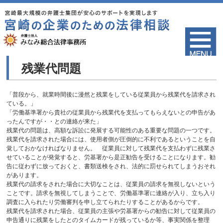
残業代問題
「普段から、就業時間後に漫然と残業をしている従業員から残業代を請求され
ている。」
「労働基準署から貴社の従業員から残業代を支払ってもらえないとの申告があ
ったんですが・・との連絡が来た」
残業代の問題は、高額な訴訟に発展する可能性のある重要な問題の一つです。
残業代を請求された場合には、使用者側が圧倒的に不利であるということを自
覚しておかなければなりません。 従業員に対して残業代を支払わずに残業さ
せていることが発覚すると、労基署から是正勧告を受けることになります。勧
告に従わずに放っておくと、書類送検をされ、法的に罰せられてしまうおそれ
があります。
残業代の請求をされた場合に大切なことは、従業員の請求を無視しないという
ことです。請求を無視してしまうことで、労働基準署に連絡が入り、立ち入り
調査に入られたり労働審判を申し立てられたりすることがあるからです。
残業代を請求された場合、従業員の主張や労基署からの勧告に対して従業員の
申告通りに残業をしたとのタイムカードが残っているか等、事実関係を整理