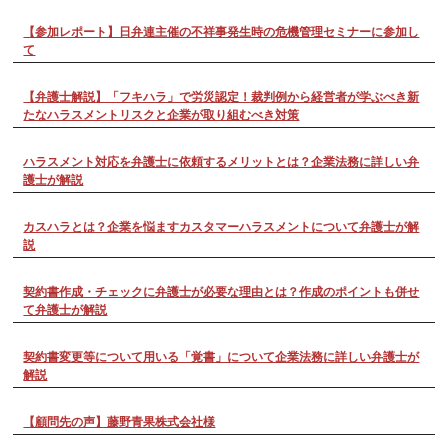
【参加レポート】日弁連主催の不祥事発生時の危機管理セミナーに参加し
て
【弁護士解説】「フキハラ」で労災認定！裁判例から経営者が学ぶべき新
たなハラスメントリスクと企業が取り組むべき対策
ハラスメント対応を弁護士に依頼するメリットとは？企業法務に詳しい弁
護士が解説
カスハラとは？企業を悩ますカスタマーハラスメントについて弁護士が解
説
契約書作成・チェックに弁護士が必要な理由とは？作成のポイントも併せ
て弁護士が解説
契約書変更等について用いる「覚書」について企業法務に詳しい弁護士が
解説
【顧問先の声】藤野青果株式会社様