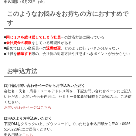
申込期限：9月23日（金）
このようなお悩みをお持ちの方におすすめで
す
■
同じミスを繰り返してしまう社員
への対応方法に困っている
■
会社資金の着服
をしている可能性がある
■辞めてほしい従業員への
退職勧奨
、どのように行うべきか分からない
■社員を
解雇する
際の、会社側の対応方法や注意すべきポイントが分からない
お申込方法
(1)下記お問い合わせページからお申込みいただく
会社名・氏名・肩書・メールアドレス等を、下記お問い合わせページにご記入
いただき、お問い合わせ内容に、セミナー参加希望日時をご記載の上、ご送信
ください。
お問い合わせページはこちら
(2)FAXよりお申込みいただく
下記DMをクリックの上、ダウンロードしていただき申込用紙からFAX：0986-
51-5228宛にご送信ください。
申込用紙は
こちら